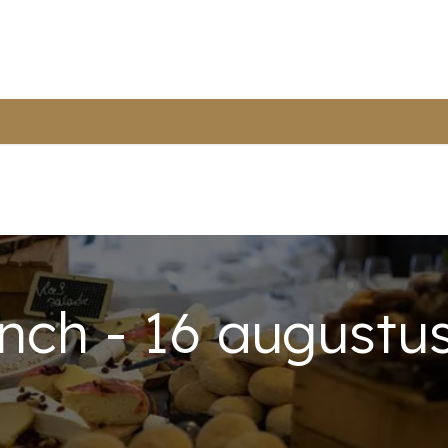
ur webshop
Terug naar platpays.be
ch - 16 augustu