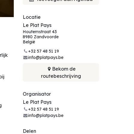
Locatie
Le Plat Pays
Houtemstraat 43
8980 Zandvoorde
België
+32 57 48 51 19
lijk
info@platpays.be
Bekom de
routebeschrijving
ij
Organisator
Le Plat Pays
g
+32 57 48 51 19
info@platpays.be
Delen