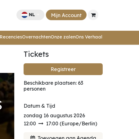
NL
Mijn Account
Recencies
Overnachten
Onze zalen
Ons Verhaal
Tickets
Registreer
Beschikbare plaatsen: 63
personen
s
Datum & Tijd
zondag 16 augustus 2026
12:00
17:00
(
Europe/Berlin
)
Toevoegen aan Agenda