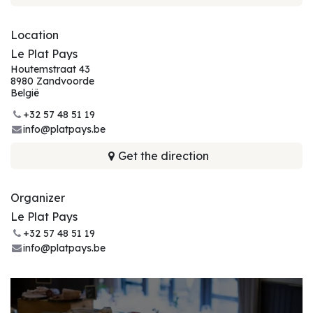
Location
Le Plat Pays
Houtemstraat 43
8980 Zandvoorde
België
+32 57 48 51 19
info@platpays.be
Get the direction
Organizer
Le Plat Pays
+32 57 48 51 19
info@platpays.be