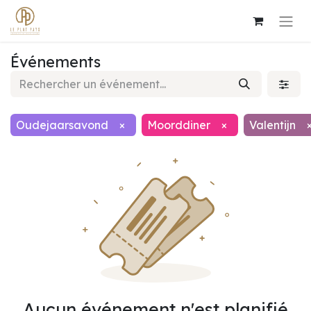
Événements
Oudejaarsavond
×
Moorddiner
×
Valentijn
Aucun événement n'est planifié