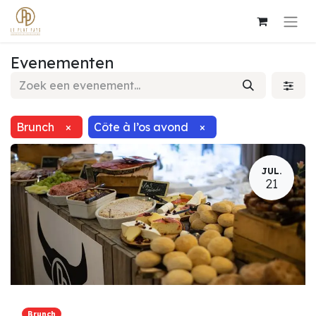
Evenementen
Brunch
×
Côte à l’os avond
×
JUL.
21
Brunch