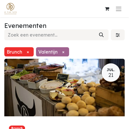
Evenementen
Brunch
×
Valentijn
×
JUL.
21
Brunch