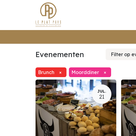
Traite
Evenementen
Filter op 
Brunch
×
Moorddiner
×
JUL.
21