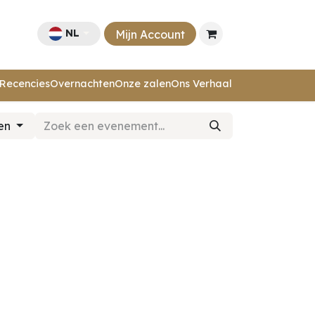
NL
Mijn Account
Recencies
Overnachten
Onze zalen
Ons Verhaal
ten