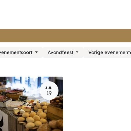
ur webshop
Terug naar platpays.be
evenementsoort
Avondfeest
Vorige evenemen
JUL.
19