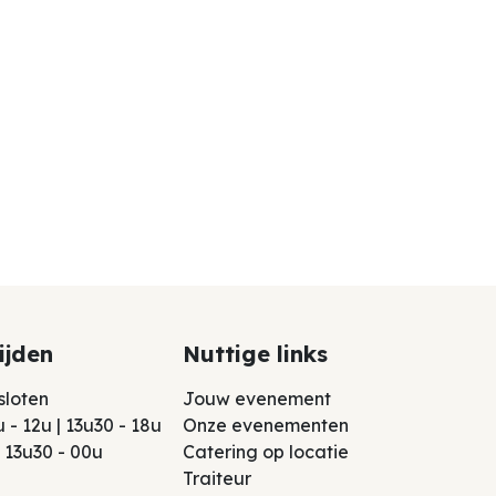
ijden
Nuttige links
esloten
Jou​w evenement
u - 12u | 13u30 - 18u
Onze evenementen
 | 13u30 - 00u
Catering op locatie
Traiteur