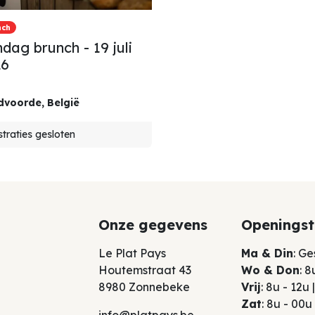
nch
dag brunch - 19 juli
26
dvoorde
,
België
traties gesloten
Onze gegevens
Openingst
Le Plat Pays
Ma & Din
: G
Houtemstraat 43
Wo & Don
: 8
8980 Zonnebeke
Vrij
: 8u - 12u
Zat
: 8u - 00u