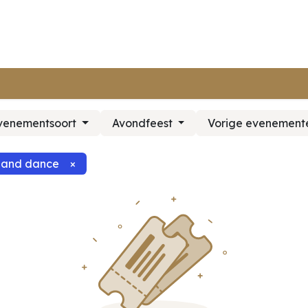
ur webshop
Terug naar platpays.be
evenementsoort
Avondfeest
Vorige evenemen
 and dance
×