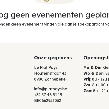
og geen evenementen gepla
nden geen evenement vinden die aan je zoekopdracht vo
Onze gegevens
Openingst
Le Plat Pays
Ma & Din
: G
Houtemstraat 43
Wo & Don
: 8
8980 Zonnebeke
Vrij
: 8u - 12u
Zat
: 8u - 00u
info@platpays.be
Zon
: 8u - 21u
+32 57 48 51 19
BE0662953032