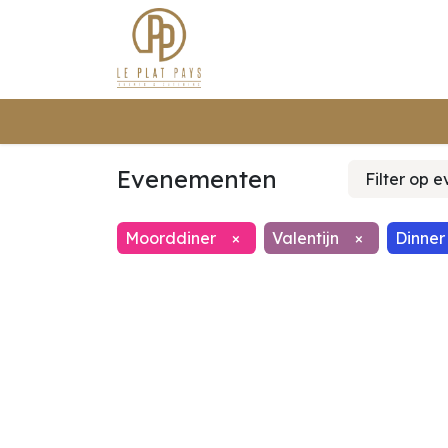
Traite
Evenementen
Filter op 
Moorddiner
×
Valentijn
×
Dinner