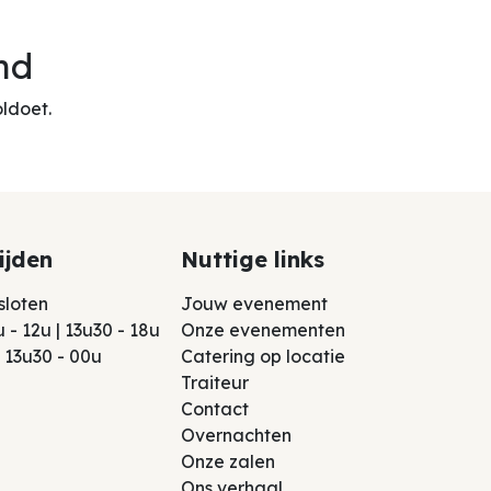
nd
ldoet.
ijden
Nuttige links
esloten
Jou​w evenement
u - 12u | 13u30 - 18u
Onze evenementen
 | 13u30 - 00u
Catering op locatie
Traiteur
Contact
Overnachten
Onze zalen
Ons verhaal