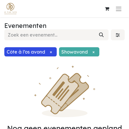
Evenementen
Côte à l’os avond
×
Showavond
×
Nog geen evenementen gepland