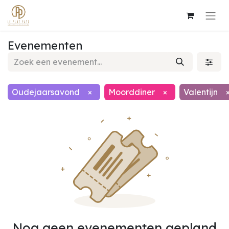
Evenementen
Oudejaarsavond
×
Moorddiner
×
Valentijn
Nog geen evenementen gepland