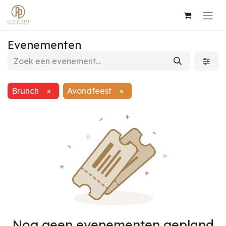
Evenementen
Brunch
×
Avondfeest
×
Nog geen evenementen gepland