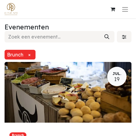
Evenementen
Brunch
×
JUL.
19
Brunch